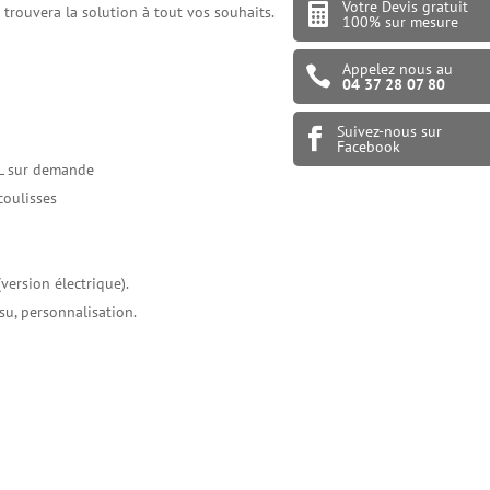
Votre Devis gratuit

l trouvera la solution à tout vos souhaits.
100% sur mesure
Appelez nous au

04 37 28 07 80
Suivez-nous sur

Facebook
AL sur demande
coulisses
ersion électrique).
su, personnalisation.