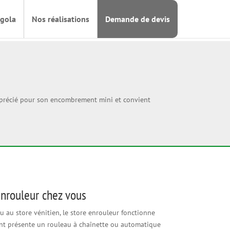
rgola
Nos réalisations
Demande de devis
t apprécié pour son encombrement mini et convient
enrouleur chez vous
 au store vénitien, le store enrouleur fonctionne
nt présente un rouleau à chaînette ou automatique